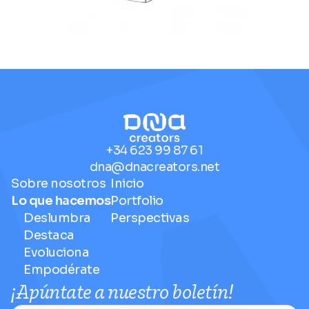
+34 623 99 87 61
dna@dnacreators.net
Sobre nosotros
Inicio
Lo que hacemos
Portfolio
Deslumbra
Perspectivas
Destaca
Evoluciona
Empodérate
¡Apúntate a nuestro boletín!