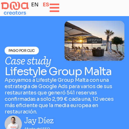
EN
ES
PAGO POR CLIC
Case study
Lifestyle Group Malta
Apoyamos a Lifestyle Group Malta con una
estrategia de Google Ads para varios de sus
restaurantes que generó 541 reservas
confirmadas a solo 2,99 € cada una, 10 veces
más eficiente que la media europea en
restauración.
Jay Díez
Aliado del SEO