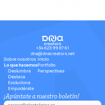
+34 623 99 87 61
dna@dnacreators.net
Sobre nosotros
Inicio
Lo que hacemos
Portfolio
Deslumbra
Perspectivas
Destaca
Evoluciona
Empodérate
¡Apúntate a nuestro boletín!