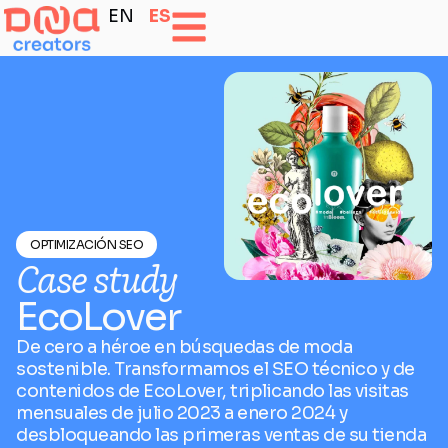
EN
ES
OPTIMIZACIÓN SEO
Case study
EcoLover
De cero a héroe en búsquedas de moda
sostenible. Transformamos el SEO técnico y de
contenidos de EcoLover, triplicando las visitas
mensuales de julio 2023 a enero 2024 y
desbloqueando las primeras ventas de su tienda