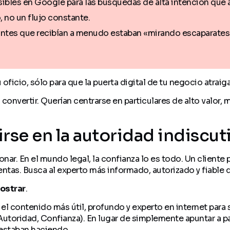
ibles en Google para las búsquedas de alta intención que a
, no un flujo constante.
antes que recibían a menudo estaban «mirando escaparates»
icio, sólo para que la puerta digital de tu negocio atraiga
ra convertir. Querían centrarse en particulares de alto valor,
rse en la autoridad indiscut
r. En el mundo legal, la confianza lo es todo. Un cliente 
entas. Busca al experto más informado, autorizado y fiable 
ostrar
.
 contenido más útil, profundo y experto en internet para s
Autoridad, Confianza). En lugar de simplemente apuntar a pa
 estaban haciendo.