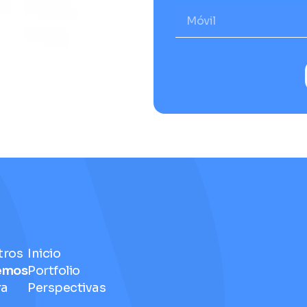
tros
Inicio
emos
Portfolio
ra
Perspectivas