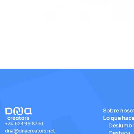
Sobre noso
Lo que hac
+34 623 99 87 61
Deslumb
dna@dnacreators.net
Destaca