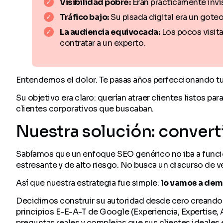
Visibilidad pobre:
Eran prácticamente invis
Tráfico bajo:
Su pisada digital era un goteo
La audiencia equivocada:
Los pocos visit
contratar a un experto.
Entendemos el dolor. Te pasas años perfeccionando tu of
Su objetivo era claro: querían atraer clientes listos pa
clientes corporativos que buscaban.
Nuestra solución: converti
Sabíamos que un enfoque SEO genérico no iba a funciona
estresante y de alto riesgo. No busca un discurso de v
Así que nuestra estrategia fue simple:
lo vamos a dem
Decidimos construir su autoridad desde cero creando el
principios E-E-A-T de Google (Experiencia, Expertise, 
preguntas reales y complejas que sus clientes ideales