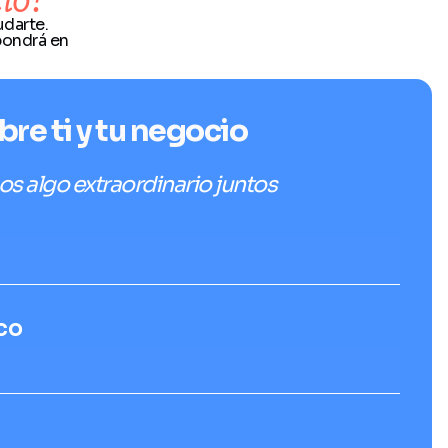
darte.
pondrá en
bre ti y tu negocio
s algo extraordinario juntos
co