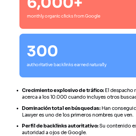
6,000+
monthly organic clicks from Google
300
authoritative backlinks earned naturally
Crecimiento explosivo de tráfico:
El despacho r
acerca a los 10.000 cuando incluyes otros buscador
Dominación total en búsquedas:
Han conseguido 
Lawyer es uno de los primeros nombres que ven.
Perfil de backlinks autoritativo:
Su contenido ex
autoridad a ojos de Google.